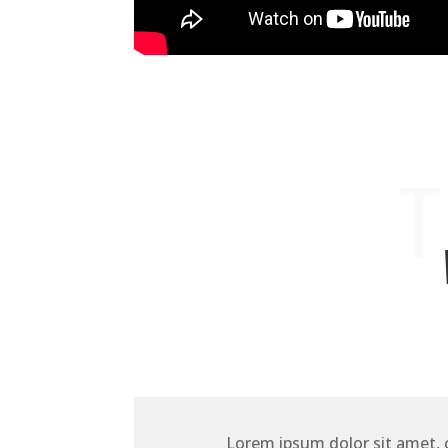
T
Lorem ipsum dolor sit amet,