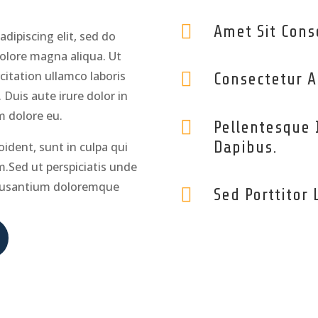

Amet Sit Cons
dipiscing elit, sed do
olore magna aliqua. Ut
itation ullamco laboris

Consectetur Ad
Duis aute irure dolor in
um dolore eu.

Pellentesque 
Dapibus.
ident, sunt in culpa qui
m.Sed ut perspiciatis unde
ccusantium doloremque

Sed Porttitor 