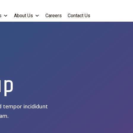
s
About Us
Careers
Contact Us
up
d tempor incididunt
iam.