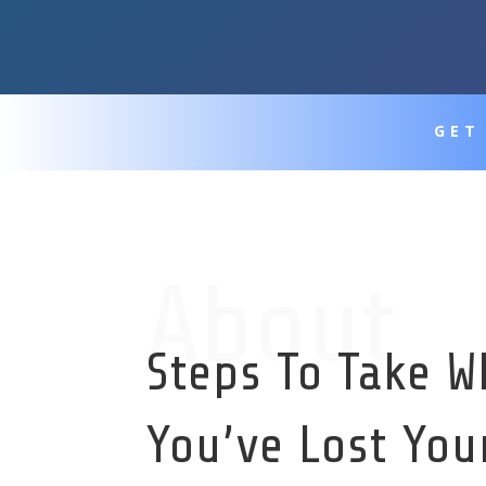
GET
About
Steps To Take 
You’ve Lost You