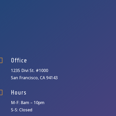

Office
1235 Divi St. #1000
San Francisco, CA 94143

Hours
M-F: 8am – 10pm
S-S: Closed