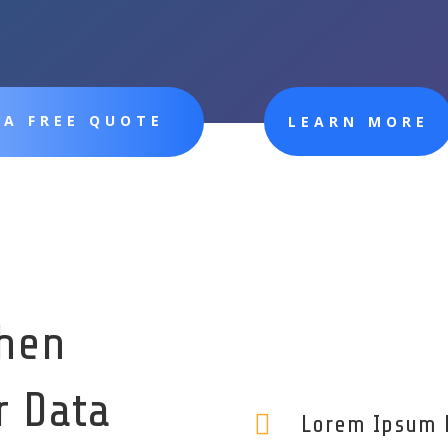
 A FREE QUOTE
LEARN MORE
When
r Data

Lorem Ipsum 