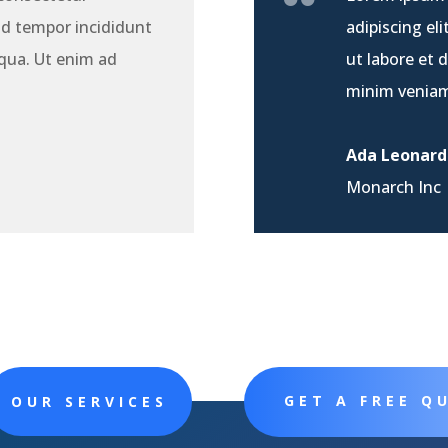
od tempor incididunt
adipiscing el
iqua. Ut enim ad
ut labore et 
minim venia
Ada Leonard
Monarch Inc
GET A FREE Q
OUR SERVICES